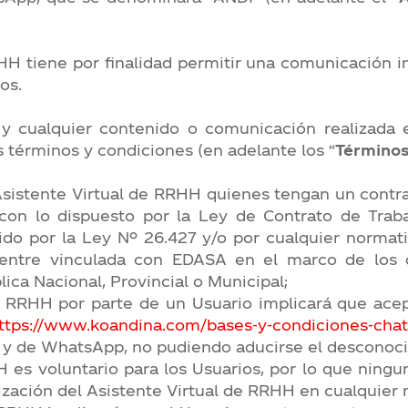
RHH tiene por finalidad permitir una comunicación 
os.
y cualquier contenido o comunicación realizada 
s términos y condiciones (en adelante los “
Términos
l Asistente Virtual de RRHH quienes tengan un contr
on lo dispuesto por la Ley de Contrato de Traba
do por la Ley Nº 26.427 y/o por cualquier normativa
entre vinculada con EDASA en el marco de los di
ica Nacional, Provincial o Municipal;
 de RRHH por parte de un Usuario implicará que ac
ttps://www.koandina.com/bases-y-condiciones-chat
s y de WhatsApp, no pudiendo aducirse el desconoci
 es voluntario para los Usuarios, por lo que ningun
ización del Asistente Virtual de RRHH en cualquie