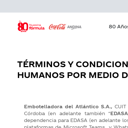
Skip
to
main
content
80 Año
TÉRMINOS Y CONDICION
HUMANOS POR MEDIO D
Embotelladora del Atlántico S.A.,
CUIT 
Córdoba (en adelante también “
EDAS
dependencia para EDASA (en adelante los
plataformas de Microsoft Teams y Whats