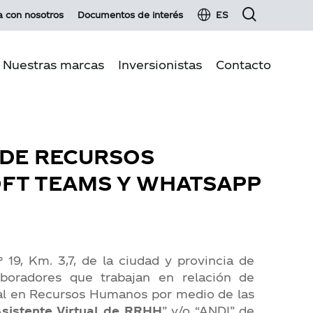
a con nosotros
Documentos de interés
ES
Nuestras marcas
Inversionistas
Contacto
Información financiera
 negocio
Renta fija
 DE RECURSOS
iente
Hechos esenciales y comunicados
FT TEAMS Y WHATSAPP
 de calidad
Servicios para inversionistas
des
Glosario de inversionistas
on Clientes
Información para el accionista
Junta de Accionistas 2026
19, Km. 3,7, de la ciudad y provincia de
aboradores que trabajan en relación de
Operaciones con partes relacionadas
tual en Recursos Humanos por medio de las
sistente Virtual de RRHH
” y/o “ANDI” de