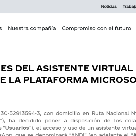
Noticias
Trabaj
s
Nuestra compañía
Compromiso con el futuro
Propósito Andina
Pilares del
ES DEL ASISTENTE VIRTUAL
Cultura Andina
Medio amb
E LA PLATAFORMA MICROSO
Nuestra historia
Producción
Nuestras operaciones
Comunida
Gobierno corporativo
Relación c
Ecosistema MI
30-52913594-3, con domicilio en Ruta Nacional N° 
A
”), ha decidido poner a disposición de los col
 “
Usuarios
”), el acceso y uso de un asistente vir
App, que se denominará “ANDI” (en adelante el “
A