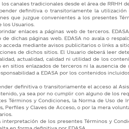
de los canales tradicionales desde el área de RRHH 
nder definitiva o transitoriamente la utilización
ones que juzgue convenientes a los presentes Tér
 los Usuarios.
rindar enlaces a páginas web de terceros. EDASA 
do de dichas páginas web. EDASA no avala o respal
 acceda mediante avisos publicitarios o links a sit
ciones de dichos sitios. El Usuario deberá leer det
alidad, actualidad, calidad ni utilidad de los cont
en sitios enlazados de terceros ni la ausencia de n
sponsabilidad a EDASA por los contenidos incluidos e
der definitiva o transitoriamente el acceso al Asis
enido, ya sea por no cumplir con alguno de los requi
es Términos y Condiciones, la Norma de Uso de In
, Perfiles y Claves de Acceso, o por la mera volun
rios.
a interpretación de los presentes Términos y Condi
elta en forma definitiva por EDASA.