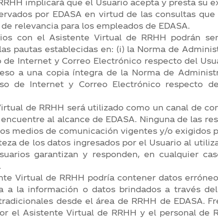
de RRHH implicará que el Usuario acepta y presta su
rvados por EDASA en virtud de las consultas que e
de relevancia para los empleados de EDASA.
arios con el Asistente Virtual de RRHH podrán s
las pautas establecidas en: (i) la Norma de Adminis
de Internet y Correo Electrónico respecto del Usuario
eso a una copia íntegra de la Norma de Administr
o de Internet y Correo Electrónico respecto de
Virtual de RRHH será utilizado como un canal de con
se encuentre al alcance de EDASA. Ninguna de las re
 los medios de comunicación vigentes y/o exigidos p
eza de los datos ingresados por el Usuario al utiliz
uarios garantizan y responden, en cualquier caso,
.
nte Virtual de RRHH podría contener datos erróneos 
 a la información o datos brindados a través del
tradicionales desde el área de RRHH de EDASA. Fre
por el Asistente Virtual de RRHH y el personal d