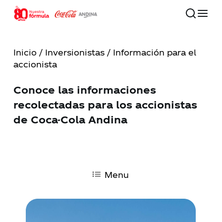
Skip
to
main
Close
content
Menu
Inicio
/
Inversionistas
/ Información para el
accionista
80 años
Conoce las informaciones
Nuestra compañía
recolectadas para los accionistas
de Coca-Cola Andina
Compromiso con el futuro
Nuestras marcas
Menu
Inversionistas