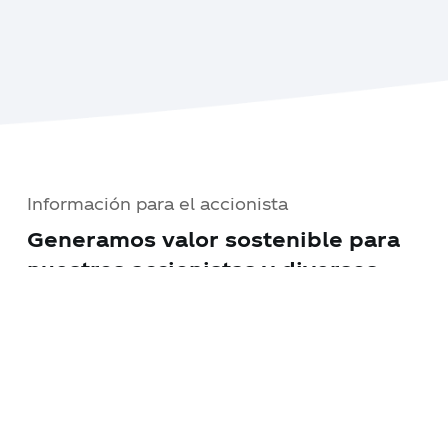
Información para el accionista
Generamos valor sostenible para
nuestros accionistas y diversos
grupos de interés
Revisa la información accionaria y de nuestro
gobierno corporativo
Ver Información