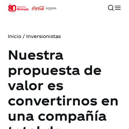
Skip
to
main
Close
content
Menu
Inicio
/ Inversionistas
80 años
Nuestra
Nuestra compañía
propuesta de
Compromiso con el futuro
valor es
Nuestras marcas
convertirnos en
Inversionistas
una compañía