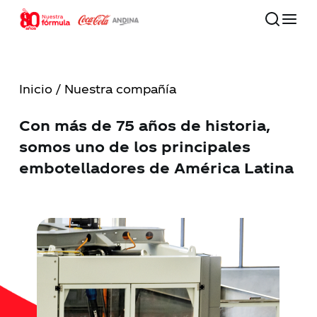
Skip
to
main
Close
content
Menu
Inicio
/ Nuestra compañía
80 años
Con más de 75 años de historia,
Nuestra compañía
somos uno de los principales
embotelladores de América Latina
Compromiso con el futuro
Nuestras marcas
Inversionistas