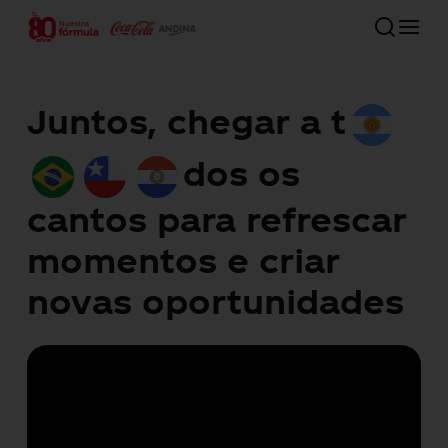
Skip
to
main
Close
content
Menu
Juntos, chegar a t
80 años
dos os
Nossa companhia
cantos para refrescar
momentos e criar
Compromisso com o futuro
novas oportunidades
Nossas marcas
Investidores