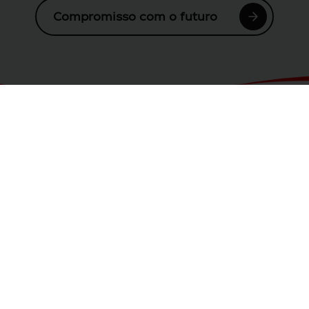
Compromisso com o futuro
Nossas marcas
Temos um amplo portfólio para
destapar a felicidade e refrescar
momentos