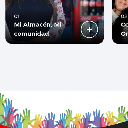
01
02
Mi Almacén, Mi
Co
+
comunidad
On