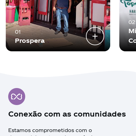
02
Mi
01
+
Prospera
Co
Conexão com as comunidades
Estamos comprometidos com o