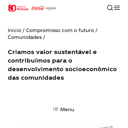
Skip
to
main
Close
content
Menu
Inicio
/
Compromisso com o futuro
/
Comunidades /
80 años
Criamos valor sustentável e
Nossa companhia
contribuímos para o
desenvolvimento socioeconômico
Compromisso com o futuro
das comunidades
Nossas marcas
Menu
Investidores