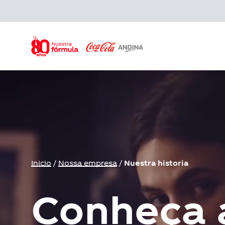
Skip
to
main
content
Inicio
/
Nossa empresa
/
Nuestra historia
Conheça a