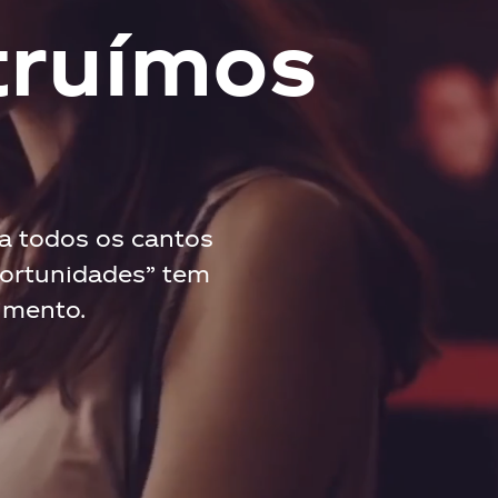
truímos
a todos os cantos
portunidades” tem
imento.