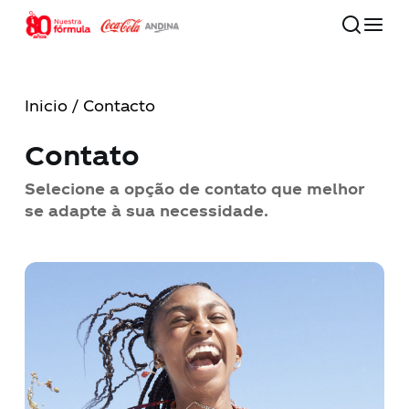
Skip
to
main
Close
content
Menu
Inicio
/ Contacto
80 años
Contato
Nossa companhia
Selecione a opção de contato que melhor
se adapte à sua necessidade.
Compromisso com o futuro
Nossas marcas
Investidores