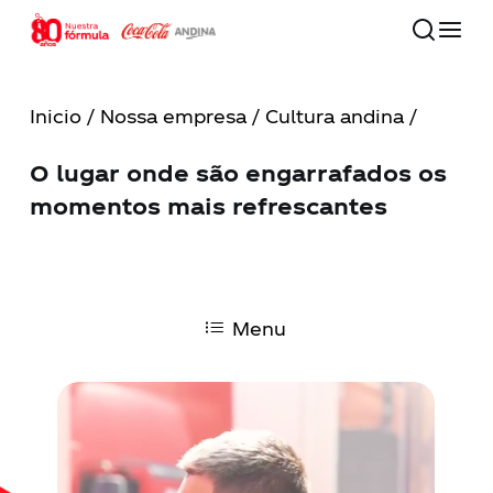
Skip
to
main
Close
content
Menu
Inicio
/
Nossa empresa
/ Cultura andina /
80 años
O lugar onde são engarrafados os
momentos mais refrescantes
Nossa companhia
Compromisso com o futuro
Menu
Nossas marcas
Investidores