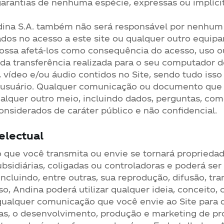
arantias de nenhuma espécie, expressas ou implícit
dina S.A. também não será responsável por nenhum
ados no acesso a este site ou qualquer outro equip
possa afetá-los como consequência do acesso, uso o
a transferência realizada para o seu computador d
 vídeo e/ou áudio contidos no Site, sendo tudo isso
 usuário. Qualquer comunicação ou documento que 
ualquer outro meio, incluindo dados, perguntas, co
considerados de caráter público e não confidencial.
electual
 que você transmita ou envie se tornará propriedad
bsidiárias, coligadas ou controladoras e poderá ser 
 incluindo, entre outras, sua reprodução, difusão, tr
so, Andina poderá utilizar qualquer ideia, conceito
qualquer comunicação que você envie ao Site para q
ras, o desenvolvimento, produção e marketing de pr