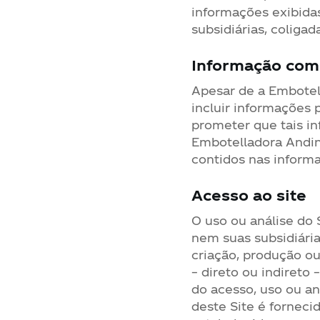
informações exibidas 
subsidiárias, coliga
Informação co
Apesar de a Embotell
incluir informações 
prometer que tais i
Embotelladora Andin
contidos nas informa
Acesso ao site
O uso ou análise do 
nem suas subsidiária
criação, produção o
– direto ou indireto
do acesso, uso ou an
deste Site é forneci