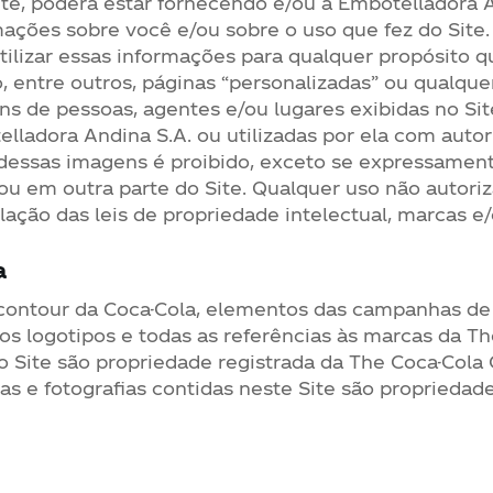
Site, poderá estar fornecendo e/ou a Embotelladora 
mações sobre você e/ou sobre o uso que fez do Site
tilizar essas informações para qualquer propósito q
o, entre outros, páginas “personalizadas” ou qualque
ns de pessoas, agentes e/ou lugares exibidas no Si
elladora Andina S.A. ou utilizadas por ela com auto
o dessas imagens é proibido, exceto se expressamen
ou em outra parte do Site. Qualquer uso não autor
lação das leis de propriedade intelectual, marcas 
a
 contour da Coca-Cola, elementos das campanhas de
s logotipos e todas as referências às marcas da Th
 Site são propriedade registrada da The Coca-Cola
as e fotografias contidas neste Site são proprieda