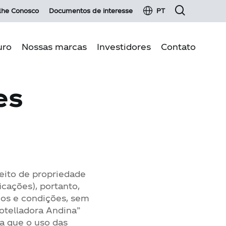
lhe Conosco
Documentos de interesse
PT
uro
Nossas marcas
Investidores
Contato
es
s do negócio
Informação financeira
ambiente
Renda fixa
ão de qualidade
Fatos essenciais e comunicados
idade
Serviço para investidores
Glossário de investidores
reito de propriedade
Informação para o acionista
icações), portanto,
Operações com partes relacionadas
mos e condições, sem
otelladora Andina”
a que o uso das