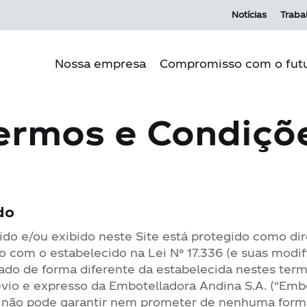
Notícias
Traba
Nossa empresa
Compromisso com o fut
ermos e Condiçõ
Propósito Andina
Pilare
Nossa cultura
Meio 
Nossa história
Produç
Nossas operações
Comun
do
Governança corporativa
ido e/ou exibido neste Site está protegido como di
do com o estabelecido na Lei N° 17.336 (e suas modif
zado de forma diferente da estabelecida nestes ter
vio e expresso da Embotelladora Andina S.A. (“Emb
a não pode garantir nem prometer de nenhuma form