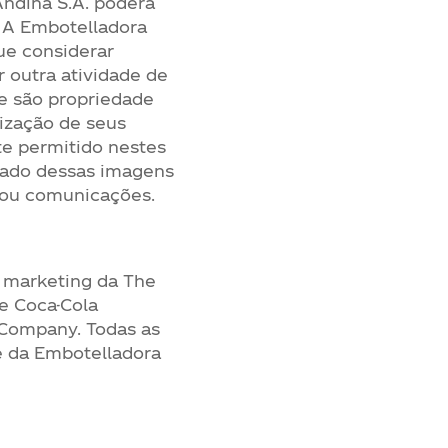
Andina S.A. poderá
. A Embotelladora
ue considerar
r outra atividade de
te são propriedade
rização de seus
te permitido nestes
izado dessas imagens
e/ou comunicações.
 marketing da The
e Coca-Cola
 Company. Todas as
de da Embotelladora