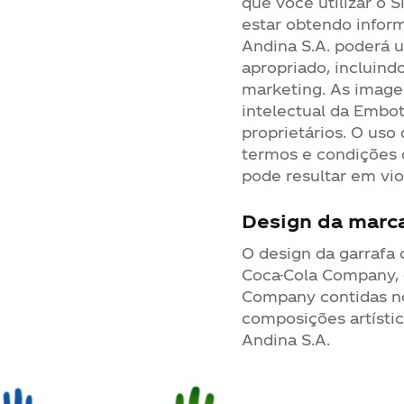
que você utilizar o 
estar obtendo infor
Andina S.A. poderá u
apropriado, incluind
marketing. As image
intelectual da Embot
proprietários. O us
termos e condições 
pode resultar em vio
Design da marc
O design da garrafa
Coca-Cola Company, o
Company contidas no
composições artístic
Andina S.A.