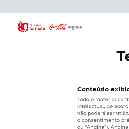
Skip
to
main
content
T
Conteúdo exibi
Todo o material cont
intelectual, de acor
não poderá ser utili
o consentimento pré
ou “Andina”). Andin