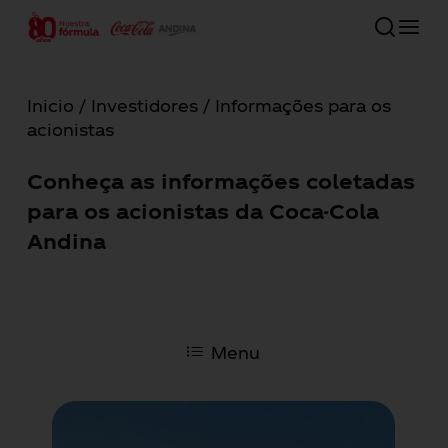
Skip
to
main
Close
content
Menu
Inicio
/
Investidores
/ Informações para os
acionistas
80 años
Conheça as informações coletadas
Nossa companhia
para os acionistas da Coca-Cola
Andina
Compromisso com o futuro
Nossas marcas
Menu
Investidores