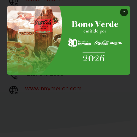
×
EE.UU
The Bank of New York Melon 101
Barday Street, 22nd Floor West New
York, NY 10286
(212) 815 2838
www.bnymellon.com