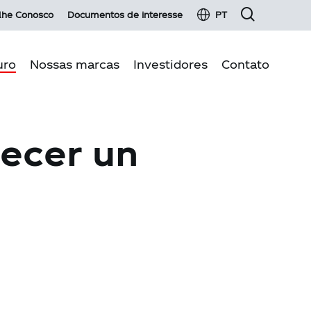
lhe Conosco
Documentos de interesse
PT
uro
Nossas marcas
Investidores
Contato
s do negócio
Informação financeira
recer un
ambiente
Renda fixa
s
ão de qualidade
Fatos essenciais e comunicados
idade
Serviço para investidores
Glossário de investidores
Informação para o acionista
Operações com partes relacionadas