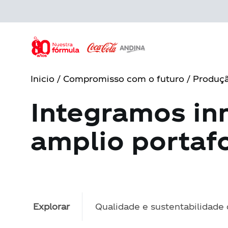
Skip
to
main
content
Inicio
/
Compromisso com o futuro
/ Produçã
Integramos in
amplio portaf
Explorar
Qualidade e sustentabilidade