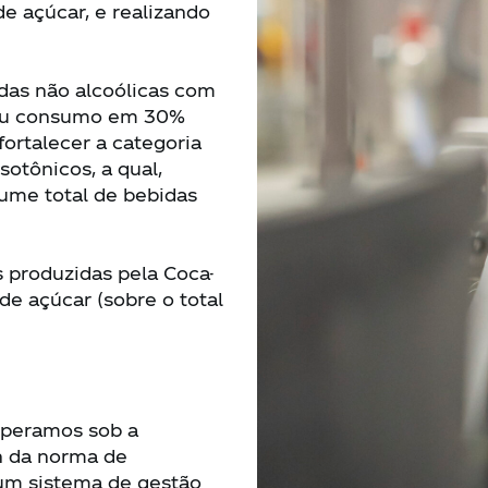
e açúcar, e realizando
das não alcoólicas com
 seu consumo em 30%
ortalecer a categoria
isotônicos, a qual,
ume total de bebidas
produzidas pela Coca-
de açúcar (sobre o total
 operamos sob a
on da norma de
 um sistema de gestão