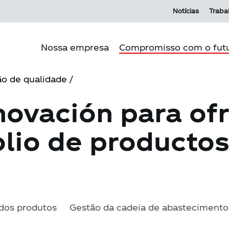
Notícias
Traba
Nossa empresa
Compromisso com o fut
o de qualidade /
Propósito Andina
Pilare
novación para of
Nossa cultura
Meio 
olio de producto
Nossa história
Produç
Nossas operações
Comun
Governança corporativa
 dos produtos
Gestão da cadeia de abastecimento