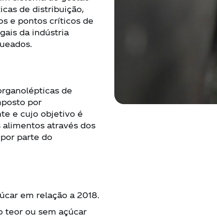
icas de distribuição,
os e pontos críticos de
gais da indústria
queados.
organolépticas de
mposto por
te e cujo objetivo é
s alimentos através dos
 por parte do
car em relação a 2018.
o teor ou sem açúcar