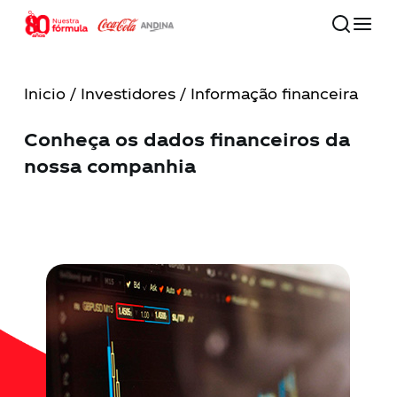
Skip
to
main
Close
content
Menu
Inicio
/
Investidores
/ Informação financeira
80 años
Conheça os dados financeiros da
nossa companhia
Nossa companhia
Compromisso com o futuro
Nossas marcas
Investidores