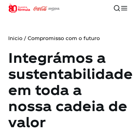
Skip
to
main
Close
content
Menu
Inicio
/ Compromisso com o futuro
80 años
Integrámos a
Nossa companhia
sustentabilidade
Compromisso com o futuro
em toda a
Nossas marcas
nossa cadeia de
Investidores
valor