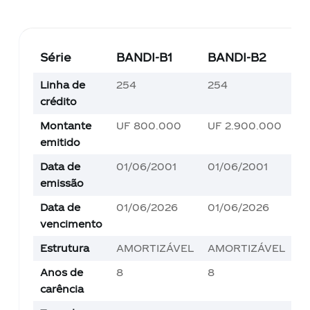
Série
BANDI-B1
BANDI-B2
B
Linha de
254
254
6
crédito
Montante
UF 800.000
UF 2.900.000
U
emitido
Data de
01/06/2001
01/06/2001
1
emissão
Data de
01/06/2026
01/06/2026
1
vencimento
Estrutura
AMORTIZÁVEL
AMORTIZÁVEL
A
Anos de
8
8
1
carência