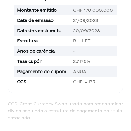
Montante emitido
CHF 170.000.000
Data de emissão
21/09/2023
Data de vencimento
20/09/2028
Estrutura
BULLET
Anos de carência
-
Tasa cupón
2,7175%
Pagamento do cupom
ANUAL
CCS
CHF → BRL
CCS: Cross Currency Swap usado para redenominar
dívida seguindo a estrutura de pagamento do título
associado.