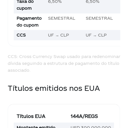
Taxa do
6,50%
6,50%
4
cupom
Pagamento
SEMESTRAL
SEMESTRAL
S
do cupom
CCS
UF → CLP
UF → CLP
U
CCS: Cross Currency Swap usado para redenominar
dívida seguindo a estrutura de pagamento do título
associado.
Títulos emitidos nos EUA
Títulos EUA
144A/REGS
Montante emitido
USD 300.000.000