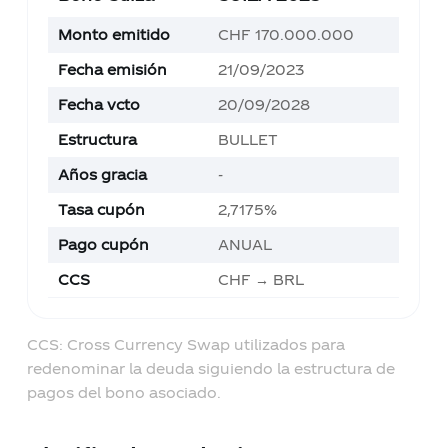
Monto emitido
CHF 170.000.000
Fecha emisión
21/09/2023
Fecha vcto
20/09/2028
Estructura
BULLET
Años gracia
-
Tasa cupón
2,7175%
Pago cupón
ANUAL
CCS
CHF → BRL
CCS: Cross Currency Swap utilizados para
redenominar la deuda siguiendo la estructura de
pagos del bono asociado.