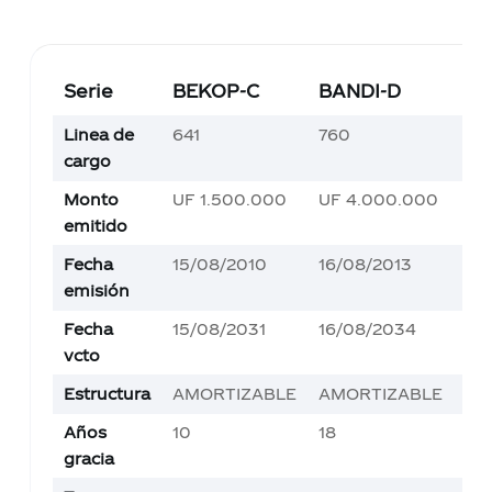
Serie
BEKOP-C
BANDI-D
BA
Linea de
641
760
76
cargo
Monto
UF 1.500.000
UF 4.000.000
UF
emitido
Fecha
15/08/2010
16/08/2013
01
emisión
Fecha
15/08/2031
16/08/2034
01
vcto
Estructura
AMORTIZABLE
AMORTIZABLE
AM
Años
10
18
18
gracia