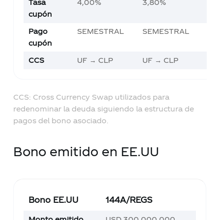
Tasa
4,00%
3,80%
3,
cupón
Pago
SEMESTRAL
SEMESTRAL
SE
cupón
CCS
UF → CLP
UF → CLP
UF
CCS: Cross Currency Swap utilizados para
redenominar la deuda siguiendo la estructura de
pagos del bono asociado.
Bono emitido en EE.UU
Bono EE.UU
144A/REGS
Monto emitido
USD 300.000.000