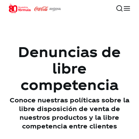
Skip
to
main
Close
content
Menu
80 años
Denuncias de
Nuestra compañía
libre
competencia
Compromiso con el futuro
Conoce nuestras políticas sobre la
Nuestras marcas
libre disposición de venta de
nuestros productos y la libre
Inversionistas
competencia entre clientes