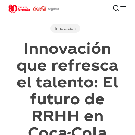
Skip
to
main
Close
content
Menu
Innovación
80 años
Innovación
que refresca
Nuestra compañía
el talento: El
Compromiso con el futuro
futuro de
Nuestras marcas
RRHH en
Inversionistas
Coca-Cola