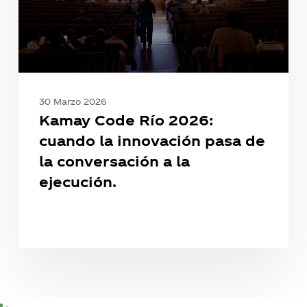
pasa
de
la
conversación
a
la
30 Marzo 2026
ejecución.
Kamay Code Río 2026:
cuando la innovación pasa de
la conversación a la
ejecución.