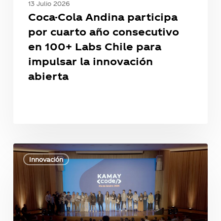
para
13 Julio 2026
impulsar
Coca-Cola Andina participa
la
por cuarto año consecutivo
innovación
en 100+ Labs Chile para
abierta
impulsar la innovación
abierta
Kamay
Code
Innovación
Río
2026:
cuando
la
innovación