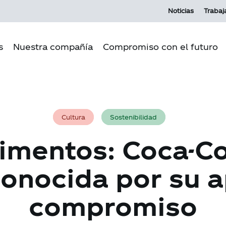
Noticias
Trabaj
s
Nuestra compañía
Compromiso con el futuro
Propósito Andina
Pilares del
Cultura Andina
Medio amb
Cultura
Sostenibilidad
Nuestra historia
Producción
imentos: Coca-C
Nuestras operaciones
Comunida
Gobierno corporativo
Relación c
conocida por su a
Ecosistema MI
compromiso