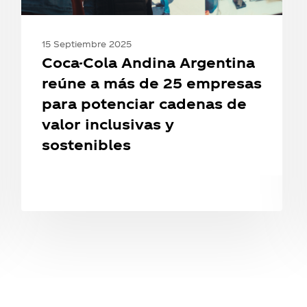
para
potenciar
cadenas
15 Septiembre 2025
de
Coca-Cola Andina Argentina
valor
reúne a más de 25 empresas
inclusivas
para potenciar cadenas de
y
valor inclusivas y
sostenibles
sostenibles