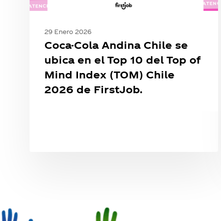
del
Top
of
29 Enero 2026
Mind
Coca-Cola Andina Chile se
Index
ubica en el Top 10 del Top of
(TOM)
Mind Index (TOM) Chile
Chile
2026 de FirstJob.
2026
de
FirstJob.