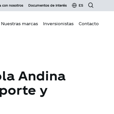
a con nosotros
Documentos de interés
ES
Nuestras marcas
Inversionistas
Contacto
Información financiera
 negocio
Renta fija
iente
Hechos esenciales y comunicados
 de calidad
Servicios para inversionistas
ola Andina
des
Glosario de inversionistas
on Clientes
porte y
Información para el accionista
Junta de Accionistas 2026
Operaciones con partes relacionadas