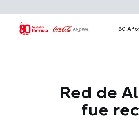
Skip
to
main
content
80 Año
Red de Al
fue re