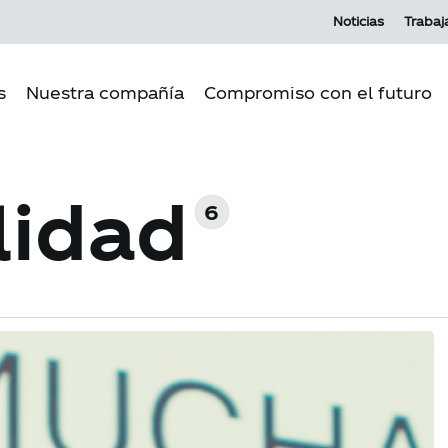
Noticias
Trabaj
s
Nuestra compañía
Compromiso con el futuro
lidad
Propósito Andina
Pilares del
6
Cultura Andina
Medio amb
Nuestra historia
Producción
Nuestras operaciones
Comunida
Gobierno corporativo
Relación c
Ecosistema MI