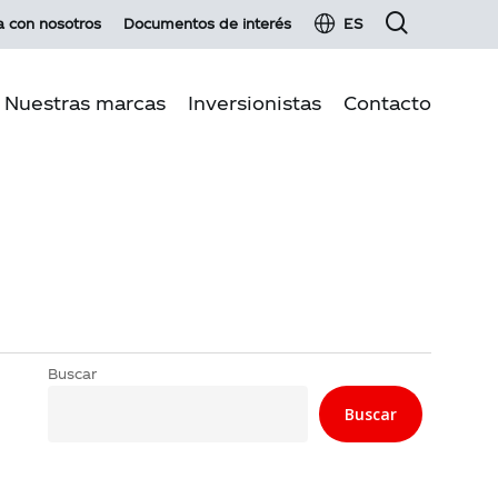
a con nosotros
Documentos de interés
ES
Nuestras marcas
Inversionistas
Contacto
Información financiera
 negocio
Renta fija
iente
Hechos esenciales y comunicados
 de calidad
Servicios para inversionistas
des
Glosario de inversionistas
on Clientes
Información para el accionista
Buscar
Junta de Accionistas 2026
Buscar
Operaciones con partes relacionadas