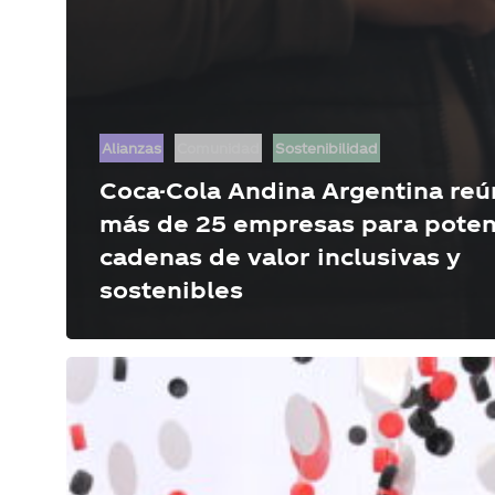
Alianzas
Comunidad
Sostenibilidad
Coca-Cola Andina Argentina reú
más de 25 empresas para poten
cadenas de valor inclusivas y
sostenibles
Feria
de
Emprendedores
2025:
potenciando